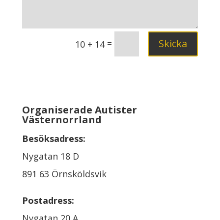
Skicka
=
10 + 14
Organiserade Autister
Västernorrland
Besöksadress:
Nygatan 18 D
891 63 Örnsköldsvik
Postadress:
Nygatan 20 A